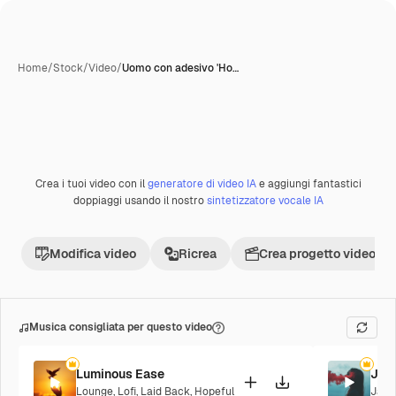
Home
/
Stock
/
Video
/
Uomo con adesivo 'Ho…
Crea i tuoi video con il
generatore di video IA
e aggiungi fantastici
Premium
doppiaggi usando il nostro
sintetizzatore vocale IA
Modifica video
Ricrea
Crea progetto video
Musica consigliata per questo video
Luminous Ease
Jaz
Lounge
,
Lofi
,
Laid Back
,
Hopeful
Jazz