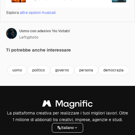
Esplora
altre opzioni musicali
Uomo con adesivo 'Ho Votato'
Leftyphoto
Ti potrebbe anche interessare
Premium
Premium
Premium
Premium
uomo
politico
governo
persona
democrazia
La piattaforma creativa per realizzare i tuoi migliori lavori. Oltre
1 milione di abbonati tra creativi, imprese, agenzie e studi.
Italiano