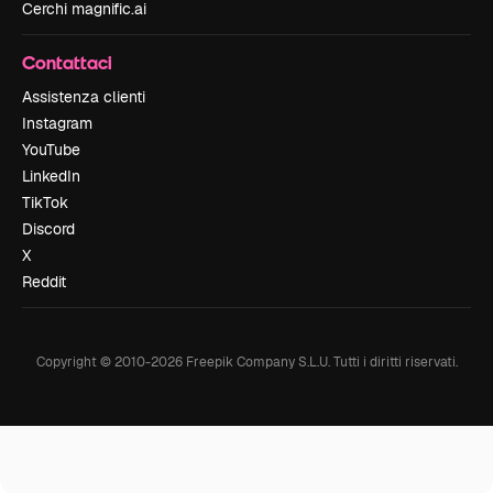
Cerchi magnific.ai
Contattaci
Assistenza clienti
Instagram
YouTube
LinkedIn
TikTok
Discord
X
Reddit
Copyright © 2010-
2026
Freepik Company S.L.U.
Tutti i diritti riservati
.