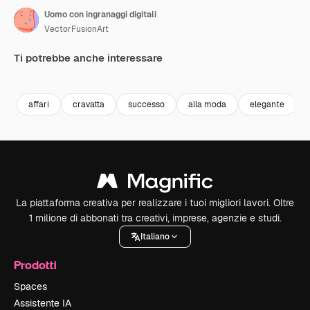
Uomo con ingranaggi digitali
VectorFusionArt
Ti potrebbe anche interessare
Premium
Premium
Premium
Premium
affari
cravatta
successo
alla moda
elegante
La piattaforma creativa per realizzare i tuoi migliori lavori. Oltre
1 milione di abbonati tra creativi, imprese, agenzie e studi.
Italiano
Prodotti
Spaces
Assistente IA