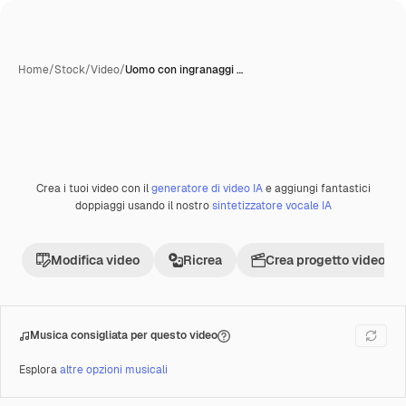
Home
/
Stock
/
Video
/
Uomo con ingranaggi …
Creata con IA
Crea i tuoi video con il
generatore di video IA
e aggiungi fantastici
Premium
doppiaggi usando il nostro
sintetizzatore vocale IA
Modifica video
Ricrea
Crea progetto video
Musica consigliata per questo video
Esplora
altre opzioni musicali