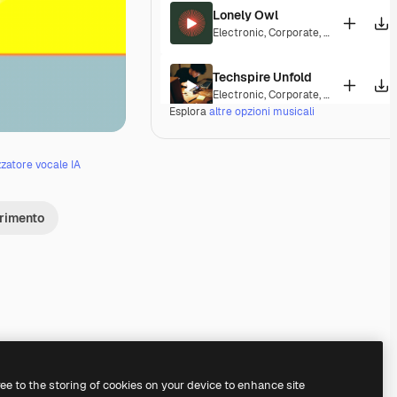
Lonely Owl
Electronic
,
Corporate
,
Cinematic
,
Dra
Techspire Unfold
Electronic
,
Corporate
,
Epic
,
Tension
Esplora
altre opzioni musicali
Captcha
Electronic
,
Ambient
,
Corporate
,
Dark
zzatore vocale IA
Initiate Vault
erimento
Electronic
,
Corporate
,
Cinematic
,
Epi
Futura Bass Launch
Electronic
,
Corporate
,
Epic
,
Tension
Glitchdrive Horizon
Electronic
,
Corporate
,
Epic
,
Tension
Premium
Premium
Premium
Premium
ree to the storing of cookies on your device to enhance site