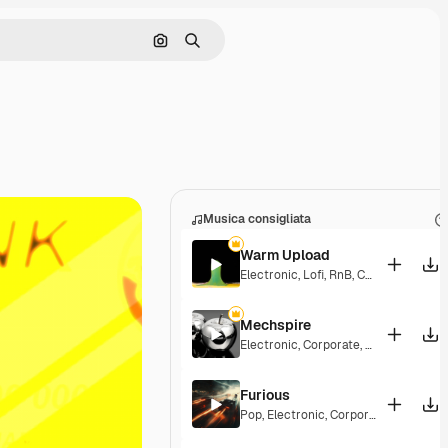
Cerca per immagine
Ricerca
Musica consigliata
Warm Upload
Electronic
,
Lofi
,
RnB
,
Corporate
,
Groo
Mechspire
Electronic
,
Corporate
,
Cinematic
,
Epi
Furious
Pop
,
Electronic
,
Corporate
,
Cinemati