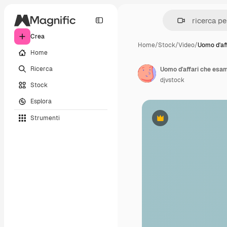
Crea
Home
/
Stock
/
Video
/
Uomo d'af
Home
Ricerca
Uomo d'affari che esami
djvstock
Stock
Esplora
Strumenti
Premium