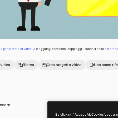
il
generatore di video IA
e aggiungi fantastici doppiaggi usando il nostro
sinteti
 video
Ricrea
Crea progetto video
Usa come rif
essare
Premium
Premium
By clicking “Accept All Cookies”, you ag