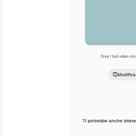
Crea i tuoi video con 
Modifica
Ti potrebbe anche inter
Premium
Premium