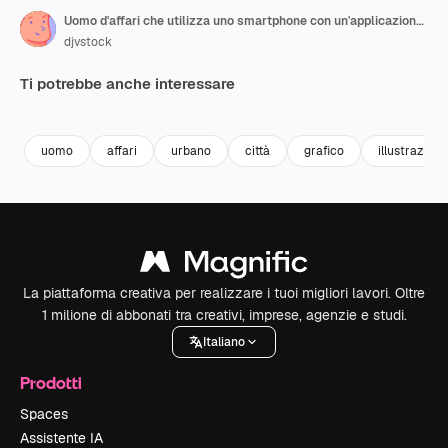
Uomo d'affari che utilizza uno smartphone con un'applicazione di trasporto
djvstock
Ti potrebbe anche interessare
Premium
Premium
Premium
Premium
uomo
affari
urbano
città
grafico
illustrazione
La piattaforma creativa per realizzare i tuoi migliori lavori. Oltre
1 milione di abbonati tra creativi, imprese, agenzie e studi.
Italiano
Prodotti
Spaces
Assistente IA