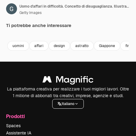
Uomo d'affari in difficoltà. Concetto di disuguaglianza. Illustrazione in loop in stile piatto
Getty Images
Ti potrebbe anche interessare
Premium
Premium
Premium
Premium
uomini
affari
design
astratto
Giappone
finan
La piattaforma creativa per realizzare i tuoi migliori lavori. Oltre
1 milione di abbonati tra creativi, imprese, agenzie e studi.
Italiano
Prodotti
Spaces
Assistente IA