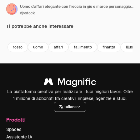
Uomo d'affari elegante con freccia in giù e marce personaggio animato
djvstock
Ti potrebbe anche interessare
Premium
Premium
Premium
Premium
rosso
uomo
affari
fallimento
finanza
illustra
La piattaforma creativa per realizzare i tuoi migliori lavori. Oltre
1 milione di abbonati tra creativi, imprese, agenzie e studi.
Italiano
Prodotti
Spaces
Assistente IA