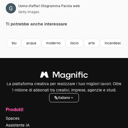
Uomo d'affari Ologramma Parola web
Getty Images
Ti potrebbe anche interessare
Premium
Premium
Premium
Premium
blu
acqua
moderno
liscio
arte
incandescent
La piattaforma creativa per realizzare i tuoi migliori lavori. Oltre
1 milione di abbonati tra creativi, imprese, agenzie e studi.
Italiano
Prodotti
Spaces
Assistente IA