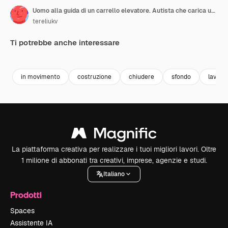
Uomo alla guida di un carrello elevatore. Autista che carica un blocco di marmo con attrezzatura
tereliukv
Ti potrebbe anche interessare
Premium
Premium
Premium
Premium
in movimento
costruzione
chiudere
sfondo
lavoro
La piattaforma creativa per realizzare i tuoi migliori lavori. Oltre
1 milione di abbonati tra creativi, imprese, agenzie e studi.
Italiano
Prodotti
Spaces
Assistente IA