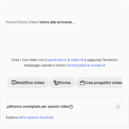
Home
/
Stock
/
Video
/
Uomo alla scrivania …
Creata con IA
Crea i tuoi video con il
generatore di video IA
e aggiungi fantastici
Premium
doppiaggi usando il nostro
sintetizzatore vocale IA
Modifica video
Ricrea
Crea progetto video
Musica consigliata per questo video
Esplora
altre opzioni musicali