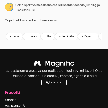
Uomo sportivo messicano che si riscalda facendo jumping jack all'aperto in una giornata di sole
BlackBoxGuild
Ti potrebbe anche interessare
Premium
Premium
Premium
Premium
strada
urbano
città
stile di vita
all'aperto
spo
La piattaforma creativa per realizzare i tuoi migliori lavori. Oltre
1 milione di abbonati tra creativi, imprese, agenzie e studi.
Italiano
Prodotti
Spaces
Assistente IA