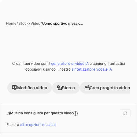
Home
/
Stock
/
Video
/
Uomo sportivo messic…
Crea i tuoi video con il
generatore di video IA
e aggiungi fantastici
Premium
doppiaggi usando il nostro
sintetizzatore vocale IA
Modifica video
Ricrea
Crea progetto video
Musica consigliata per questo video
Esplora
altre opzioni musicali