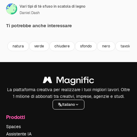
Vari tipi di tè sfuso in scatola di legno
Daniel Dash
Ti potrebbe anche interessare
Premium
Premium
Premium
Premium
natura
verde
chiudere
sfondo
nero
tavolo
La piattaforma creativa per realizzare i tuoi migliori lavori. Oltre
1 milione di abbonati tra creativi, imprese, agenzie e studi.
Italiano
Prodotti
Spaces
Assistente IA