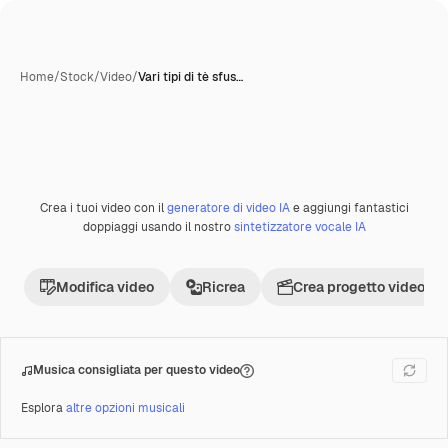
Home
/
Stock
/
Video
/
Vari tipi di tè sfus…
Crea i tuoi video con il
generatore di video IA
e aggiungi fantastici
Premium
doppiaggi usando il nostro
sintetizzatore vocale IA
Modifica video
Ricrea
Crea progetto video
Musica consigliata per questo video
Esplora
altre opzioni musicali