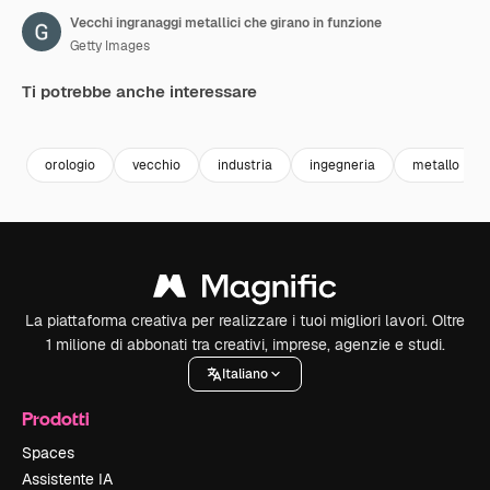
Vecchi ingranaggi metallici che girano in funzione
Getty Images
Ti potrebbe anche interessare
Premium
Premium
Premium
Premium
orologio
vecchio
industria
ingegneria
metallo
La piattaforma creativa per realizzare i tuoi migliori lavori. Oltre
1 milione di abbonati tra creativi, imprese, agenzie e studi.
Italiano
Prodotti
Spaces
Assistente IA