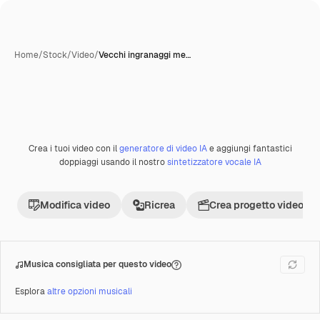
Home
/
Stock
/
Video
/
Vecchi ingranaggi me…
Crea i tuoi video con il
generatore di video IA
e aggiungi fantastici
Premium
doppiaggi usando il nostro
sintetizzatore vocale IA
Modifica video
Ricrea
Crea progetto video
Musica consigliata per questo video
Esplora
altre opzioni musicali