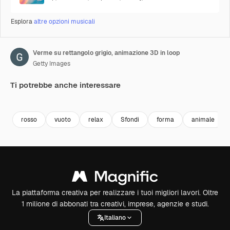
Esplora
altre opzioni musicali
Verme su rettangolo grigio, animazione 3D in loop
Getty Images
Ti potrebbe anche interessare
Premium
Premium
Premium
Premium
rosso
vuoto
relax
Sfondi
forma
animale
La piattaforma creativa per realizzare i tuoi migliori lavori. Oltre
1 milione di abbonati tra creativi, imprese, agenzie e studi.
Italiano