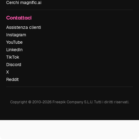
Cerchi magnific.ai
Contattaci
Assistenza clienti
Instagram
YouTube
LinkedIn
TikTok
Discord
X
Reddit
Copyright © 2010-
2026
Freepik Company S.L.U.
Tutti i diritti riservati
.