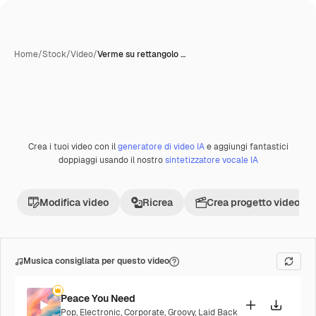
Home
/
Stock
/
Video
/
Verme su rettangolo …
Crea i tuoi video con il
generatore di video IA
e aggiungi fantastici
Premium
doppiaggi usando il nostro
sintetizzatore vocale IA
Modifica video
Ricrea
Crea progetto video
Musica consigliata per questo video
Peace You Need
Pop
,
Electronic
,
Corporate
,
Groovy
,
Laid Back