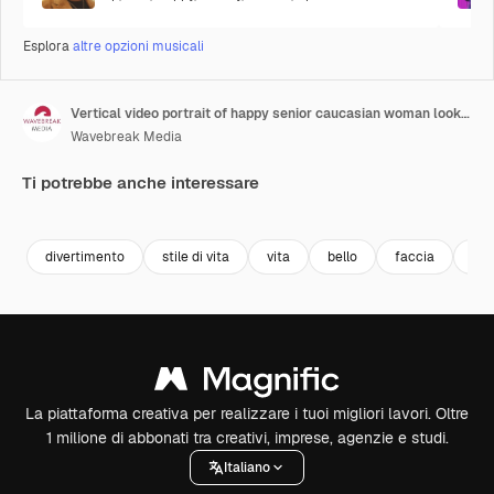
Esplora
altre opzioni musicali
Vertical video portrait of happy senior caucasian woman looking at camera and smiling, slow motion
Wavebreak Media
Ti potrebbe anche interessare
Premium
Premium
Premium
Premium
divertimento
stile di vita
vita
bello
faccia
pe
La piattaforma creativa per realizzare i tuoi migliori lavori. Oltre
1 milione di abbonati tra creativi, imprese, agenzie e studi.
Italiano