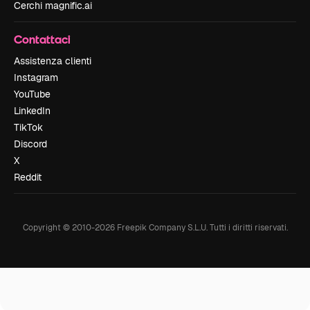
Cerchi magnific.ai
Contattaci
Assistenza clienti
Instagram
YouTube
LinkedIn
TikTok
Discord
X
Reddit
Copyright © 2010-
2026
Freepik Company S.L.U.
Tutti i diritti riservati
.