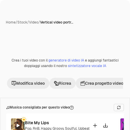
Home
/
Stock
/
Video
/
Vertical video portr…
Crea i tuoi video con il
generatore di video IA
e aggiungi fantastici
Premium
doppiaggi usando il nostro
sintetizzatore vocale IA
Modifica video
Ricrea
Crea progetto video
Musica consigliata per questo video
Bite My Lips
Pop
,
RnB
,
Happy
,
Groovy
,
Soulful
,
Upbeat