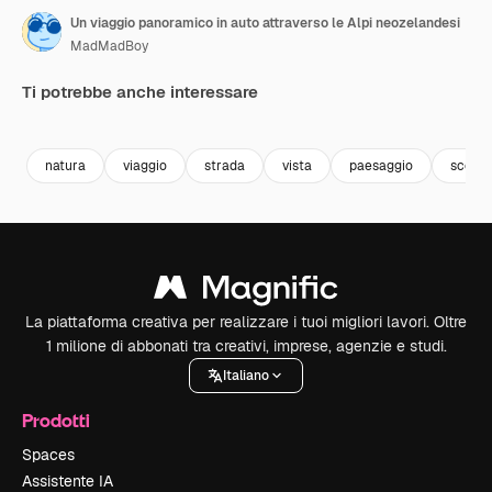
Un viaggio panoramico in auto attraverso le Alpi neozelandesi
MadMadBoy
Ti potrebbe anche interessare
Premium
Premium
Premium
Premium
natura
viaggio
strada
vista
paesaggio
scenic
La piattaforma creativa per realizzare i tuoi migliori lavori. Oltre
1 milione di abbonati tra creativi, imprese, agenzie e studi.
Italiano
Prodotti
Spaces
Assistente IA