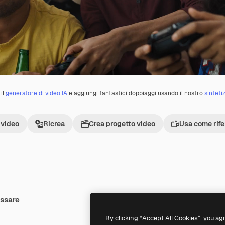
il
generatore di video IA
e aggiungi fantastici doppiaggi usando il nostro
sinteti
 video
Ricrea
Crea progetto video
Usa come rif
essare
Premium
Premium
By clicking “Accept All Cookies”, you ag