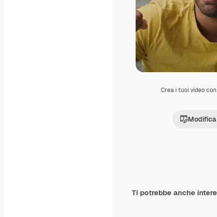
Crea i tuoi video con 
Modifica
Ti potrebbe anche inter
Premium
Premium