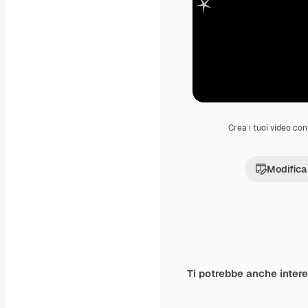
Crea i tuoi video con 
Modifica
Ti potrebbe anche inter
Premium
Premium
Generato dall'IA