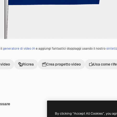
il
generatore di video IA
e aggiungi fantastici doppiaggi usando il nostro
sinteti
 video
Ricrea
Crea progetto video
Usa come rif
essare
Premium
Premium
By clicking “Accept All Cookies”, you ag