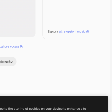
Esplora
altre opzioni musicali
zzatore vocale IA
erimento
Premium
Premium
Generato dall'IA
Premium
Premium
ree to the storing of cookies on your device to enhance site