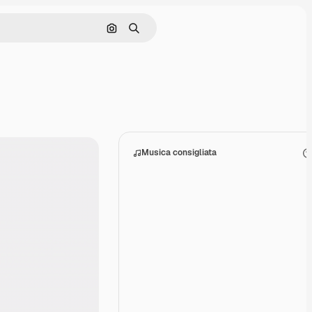
Cerca per immagine
Ricerca
Musica consigliata