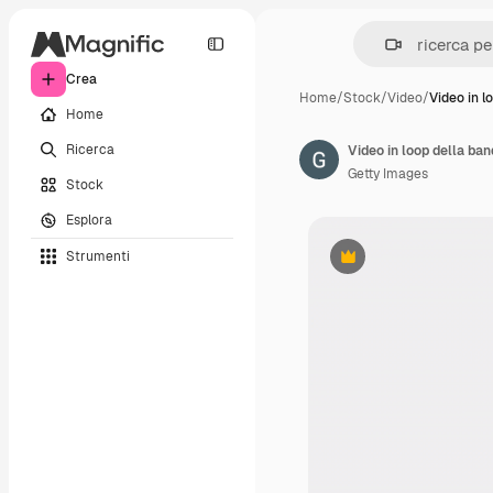
Crea
Home
/
Stock
/
Video
/
Video in l
Home
Ricerca
Getty Images
Stock
Esplora
Strumenti
Premium