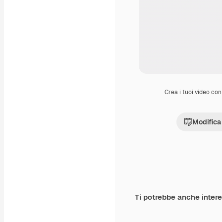
Crea i tuoi video con 
Modifica
Ti potrebbe anche inter
Premium
Premium