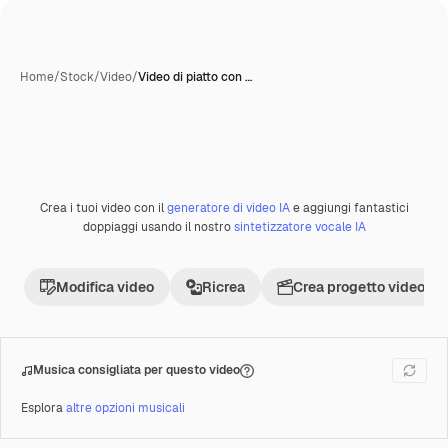
Home
/
Stock
/
Video
/
Video di piatto con …
Creata con IA
Crea i tuoi video con il
generatore di video IA
e aggiungi fantastici
Premium
doppiaggi usando il nostro
sintetizzatore vocale IA
Modifica video
Ricrea
Crea progetto video
Musica consigliata per questo video
Esplora
altre opzioni musicali