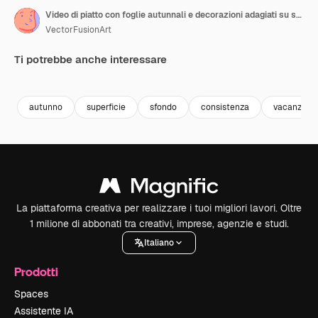
Video di piatto con foglie autunnali e decorazioni adagiati su superficie grigia
VectorFusionArt
Ti potrebbe anche interessare
Premium
Premium
Generato dall'IA
Premium
Premium
Generato da
autunno
superficie
sfondo
consistenza
vacanza
La piattaforma creativa per realizzare i tuoi migliori lavori. Oltre
1 milione di abbonati tra creativi, imprese, agenzie e studi.
Italiano
Prodotti
Spaces
Assistente IA