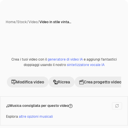
Home
/
Stock
/
Video
/
Video in stile vinta…
Creata con IA
Crea i tuoi video con il
generatore di video IA
e aggiungi fantastici
Premium
doppiaggi usando il nostro
sintetizzatore vocale IA
Modifica video
Ricrea
Crea progetto video
Musica consigliata per questo video
Esplora
altre opzioni musicali