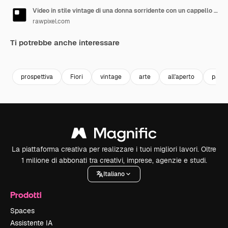
Video in stile vintage di una donna sorridente con un cappello da cowboy a cavallo in un paesaggio panoramico
rawpixel.com
Ti potrebbe anche interessare
Premium
Premium
Generato dall'IA
Premium
Premium
Generato da
prospettiva
Fiori
vintage
arte
all'aperto
paes
La piattaforma creativa per realizzare i tuoi migliori lavori. Oltre
1 milione di abbonati tra creativi, imprese, agenzie e studi.
Italiano
Prodotti
Spaces
Assistente IA