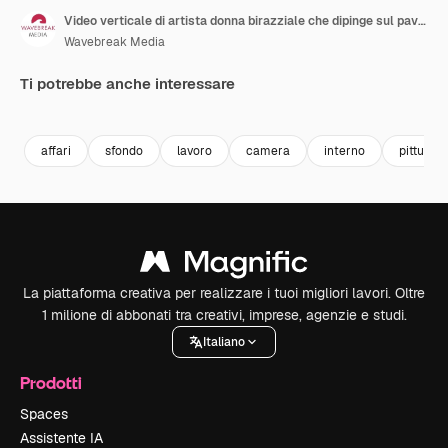
Video verticale di artista donna birazziale che dipinge sul pavimento in studio
Wavebreak Media
Ti potrebbe anche interessare
Premium
Premium
Premium
Premium
Generato da
affari
sfondo
lavoro
camera
interno
pittura
La piattaforma creativa per realizzare i tuoi migliori lavori. Oltre
1 milione di abbonati tra creativi, imprese, agenzie e studi.
Italiano
Prodotti
Spaces
Assistente IA