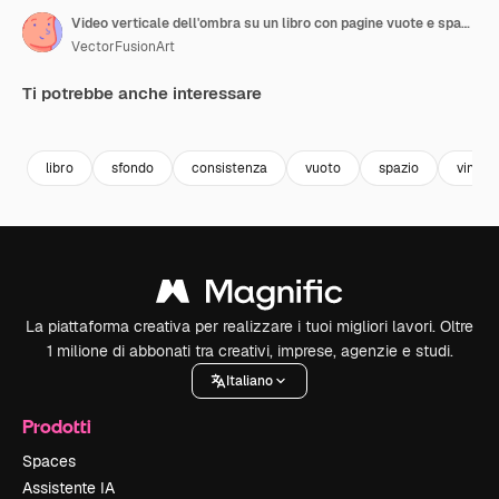
Video verticale dell'ombra su un libro con pagine vuote e spazio per il testo su sfondo giallo.
VectorFusionArt
Ti potrebbe anche interessare
Premium
Premium
Generato dall'IA
Premium
Premium
Generato da
libro
sfondo
consistenza
vuoto
spazio
vintag
La piattaforma creativa per realizzare i tuoi migliori lavori. Oltre
1 milione di abbonati tra creativi, imprese, agenzie e studi.
Italiano
Prodotti
Spaces
Assistente IA