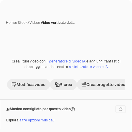
Home
/
Stock
/
Video
/
Video verticale dell…
Creata con IA
Crea i tuoi video con il
generatore di video IA
e aggiungi fantastici
Premium
doppiaggi usando il nostro
sintetizzatore vocale IA
Modifica video
Ricrea
Crea progetto video
Musica consigliata per questo video
Esplora
altre opzioni musicali