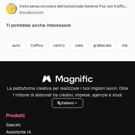
Vista aerea circolare dell'autostrada General Paz con traffico automobilistico, a Buenos Aires, Argentina.
BlackBoxGuild
Ti potrebbe anche interessare
Premium
Premium
Premium
Premium
auto
traffico
centro
cielo
grattacielo
mezzi d
La piattaforma creativa per realizzare i tuoi migliori lavori. Oltre
1 milione di abbonati tra creativi, imprese, agenzie e studi.
Italiano
Prodotti
Spaces
Assistente IA