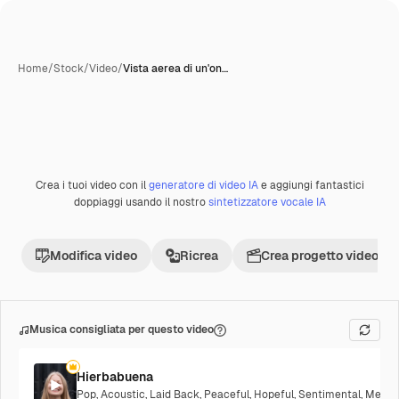
Home
/
Stock
/
Video
/
Vista aerea di un'on…
Crea i tuoi video con il
generatore di video IA
e aggiungi fantastici
Premium
doppiaggi usando il nostro
sintetizzatore vocale IA
Modifica video
Ricrea
Crea progetto video
Musica consigliata per questo video
Hierbabuena
Pop
,
Acoustic
,
Laid Back
,
Peaceful
,
Hopeful
,
Sentimental
,
Melanc