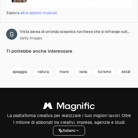
Esplora
altre opzioni musicali
Vista aerea di un'onda oceanica turchese che si infrange sulla costa. Splendida spiaggia tropicale ripresa dall'alto. Concetto di vacanza estiva.
Getty Images
Ti potrebbe anche interessare
Premium
Premium
Premium
Premium
spiaggia
natura
mare
isola
turismo
estate
La piattaforma creativa per realizzare i tuoi migliori lavori. Oltre
1 milione di abbonati tra creativi, imprese, agenzie e studi.
Italiano