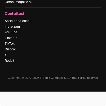
Cerchi magnific.ai
Contattaci
Assistenza clienti
Instagram
YouTube
LinkedIn
TikTok
Discord
X
Reddit
Copyright © 2010-
2026
Freepik Company S.L.U.
Tutti i diritti riservati
.