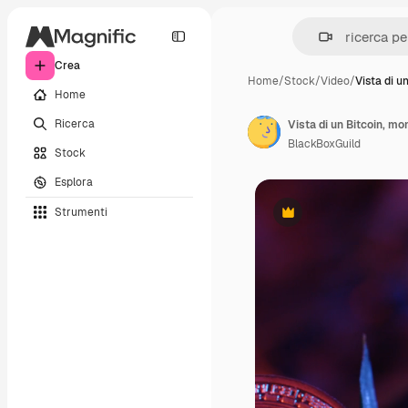
Crea
Home
/
Stock
/
Video
/
Vista di u
Home
Ricerca
BlackBoxGuild
Stock
Esplora
Strumenti
Premium