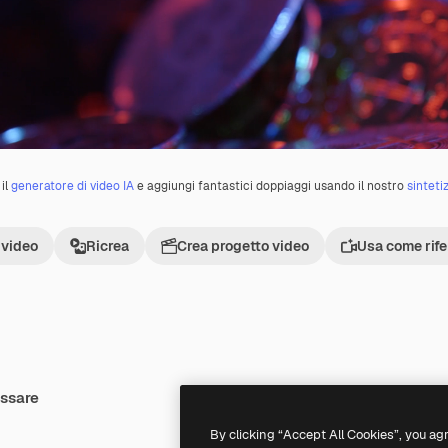
il
generatore di video IA
e aggiungi fantastici doppiaggi usando il nostro
sinteti
 video
Ricrea
Crea progetto video
Usa come rif
essare
Premium
Premium
By clicking “Accept All Cookies”, you ag