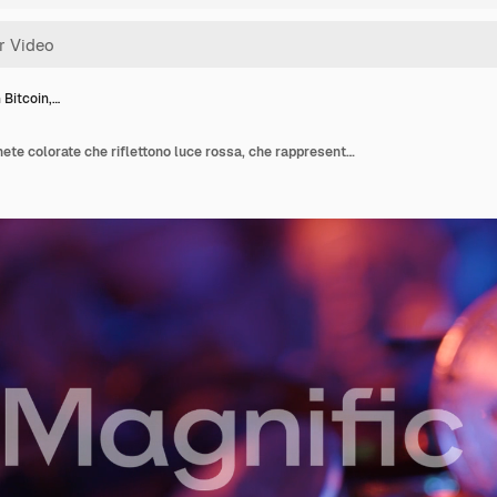
n Bitcoin,…
Vista di un Bitcoin, monete colorate che riflettono luce rossa, che rappresentano la natura vibrante e in continua evoluzione delle criptovalute e dell'economia digitale