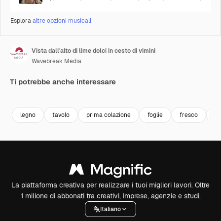
Esplora
altre opzioni musicali
Vista dall'alto di lime dolci in cesto di vimini
Wavebreak Media
Ti potrebbe anche interessare
Premium
Premium
Premium
Premium
legno
tavolo
prima colazione
foglie
fresco
di
La piattaforma creativa per realizzare i tuoi migliori lavori. Oltre
1 milione di abbonati tra creativi, imprese, agenzie e studi.
Italiano