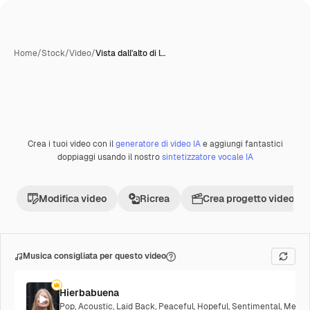
Home
/
Stock
/
Video
/
Vista dall'alto di l…
Crea i tuoi video con il
generatore di video IA
e aggiungi fantastici
Premium
doppiaggi usando il nostro
sintetizzatore vocale IA
Modifica video
Ricrea
Crea progetto video
Musica consigliata per questo video
Hierbabuena
Pop
,
Acoustic
,
Laid Back
,
Peaceful
,
Hopeful
,
Sentimental
,
Melanc