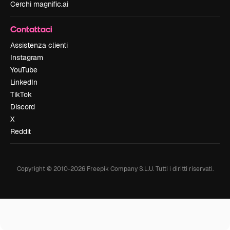
Cerchi magnific.ai
Contattaci
Assistenza clienti
Instagram
YouTube
LinkedIn
TikTok
Discord
X
Reddit
Copyright © 2010-
2026
Freepik Company S.L.U.
Tutti i diritti riservati
.