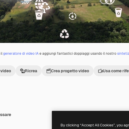
il
generatore di video IA
e aggiungi fantastici doppiaggi usando il nostro
sinteti
 video
Ricrea
Crea progetto video
Usa come rif
essare
Premium
Premium
By clicking “Accept All Cookies”, you ag