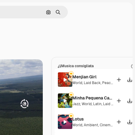
Cerca per immagine
Ricerca
Musica consigliata
Menjian Girl
World
,
Laid Back
,
Peaceful
,
Hopeful
,
Minha Pequena Casa Rosa
Jazz
,
World
,
Latin
,
Laid Back
,
Peacefu
Lotus
World
,
Ambient
,
Cinematic
,
Laid Bac