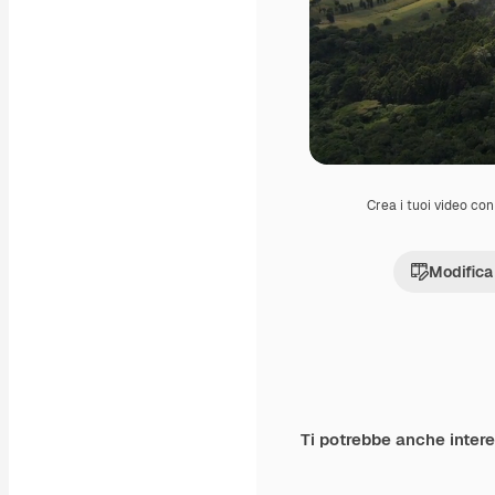
Crea i tuoi video con 
Modifica
Ti potrebbe anche inter
Premium
Premium