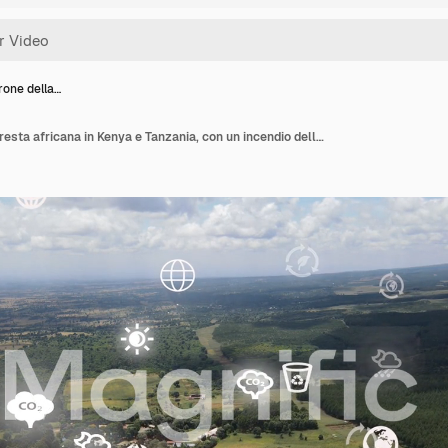
rone della…
Vista da drone della foresta africana in Kenya e Tanzania, con un incendio della boscaglia sulle pendici del Monte Kilimanjaro a Loitokitok, Kenya.