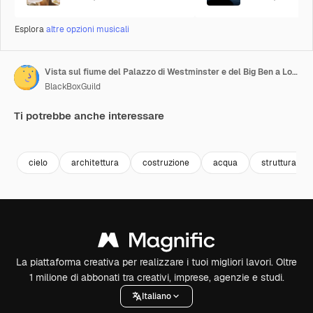
Esplora
altre opzioni musicali
Vista sul fiume del Palazzo di Westminster e del Big Ben a Londra
BlackBoxGuild
Ti potrebbe anche interessare
Premium
Premium
Premium
Premium
cielo
architettura
costruzione
acqua
struttura
La piattaforma creativa per realizzare i tuoi migliori lavori. Oltre
1 milione di abbonati tra creativi, imprese, agenzie e studi.
Italiano