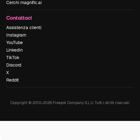
Cerchi magnific.ai
Contattaci
Assistenza clienti
Instagram
YouTube
LinkedIn
TikTok
Discord
X
Reddit
Copyright © 2010-
2026
Freepik Company S.L.U.
Tutti i diritti riservati
.