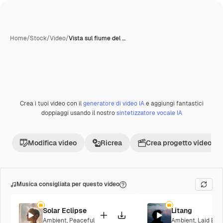
Home
/
Stock
/
Video
/
Vista sul fiume del …
Crea i tuoi video con il
generatore di video IA
e aggiungi fantastici
Premium
doppiaggi usando il nostro
sintetizzatore vocale IA
Modifica video
Ricrea
Crea progetto video
Musica consigliata per questo video
Solar Eclipse
Litang
Ambient
,
Peaceful
Ambient
,
Laid Bac