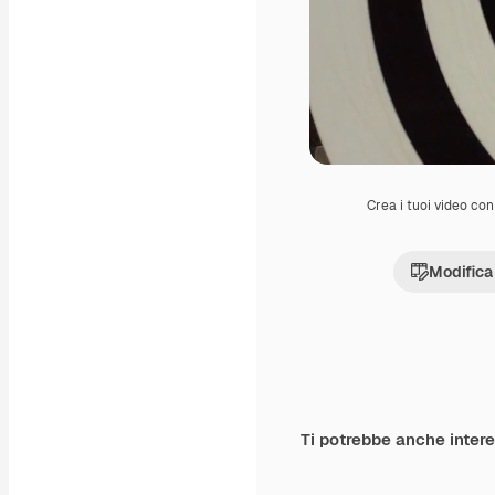
Crea i tuoi video con 
Modifica
Ti potrebbe anche inter
Premium
Premium