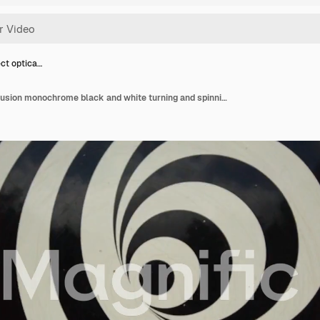
ect optica…
Visual effect optical illusion monochrome black and white turning and spinning circles