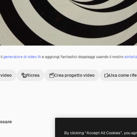
il
generatore di video IA
e aggiungi fantastici doppiaggi usando il nostro
sinteti
 video
Ricrea
Crea progetto video
Usa come rif
essare
Premium
Premium
By clicking “Accept All Cookies”, you ag