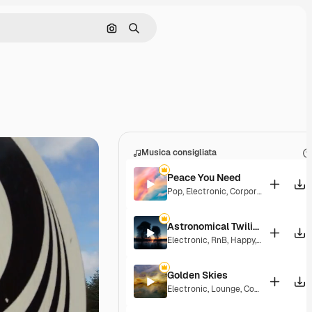
Cerca per immagine
Ricerca
Musica consigliata
Peace You Need
Pop
,
Electronic
,
Corporate
,
Groovy
,
La
Astronomical Twilight
Electronic
,
RnB
,
Happy
,
Groovy
,
Laid 
Golden Skies
Electronic
,
Lounge
,
Corporate
,
Groov