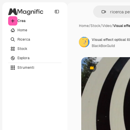
Crea
Home
/
Stock
/
Video
/
Visual eff
Home
Ricerca
BlackBoxGuild
Stock
Esplora
Strumenti
Premium