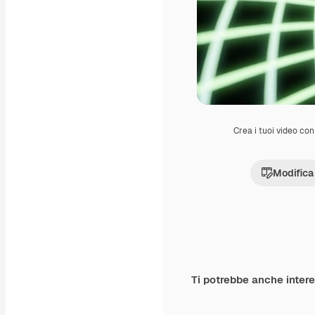
Crea i tuoi video con 
Modifica
Ti potrebbe anche inter
Premium
Premium