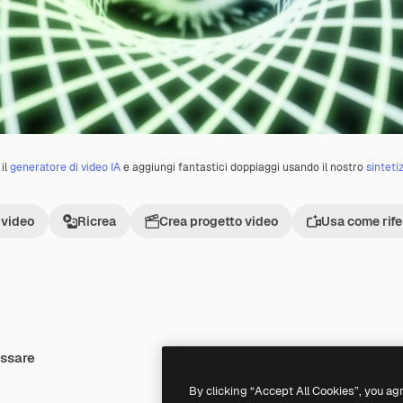
il
generatore di video IA
e aggiungi fantastici doppiaggi usando il nostro
sinteti
 video
Ricrea
Crea progetto video
Usa come rif
essare
Premium
Premium
By clicking “Accept All Cookies”, you ag