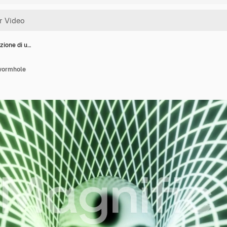
zione di u…
 wormhole