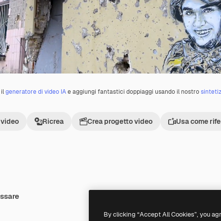
il
generatore di video IA
e aggiungi fantastici doppiaggi usando il nostro
sinteti
 video
Ricrea
Crea progetto video
Usa come rif
essare
Premium
Premium
By clicking “Accept All Cookies”, you ag