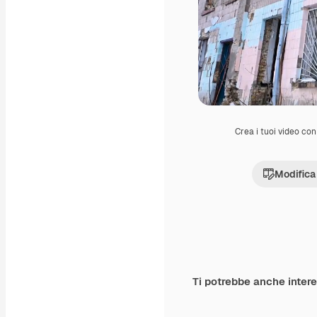
Crea i tuoi video con 
Modifica
Ti potrebbe anche inter
Premium
Premium