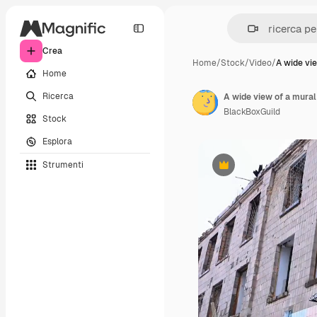
Crea
Home
/
Stock
/
Video
/
A wide vi
Home
Ricerca
BlackBoxGuild
Stock
Esplora
Strumenti
Premium