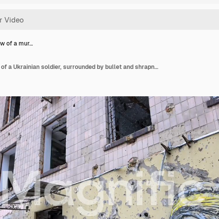
ew of a mur…
A wide view of a mural of a Ukrainian soldier, surrounded by bullet and shrapnel holes, is seen on a heavily damaged building in Irpin, Ukraine, during the Ukraine-Russia war.