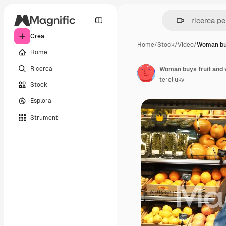
Crea
Home
/
Stock
/
Video
/
Woman buy
Home
Ricerca
tereliukv
Stock
Esplora
Strumenti
Premium