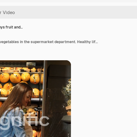
s fruit and…
Woman buys fruit and vegetables in the supermarket department. Healthy lifestyle. Vegetarianism. Proper nutrition. Square video