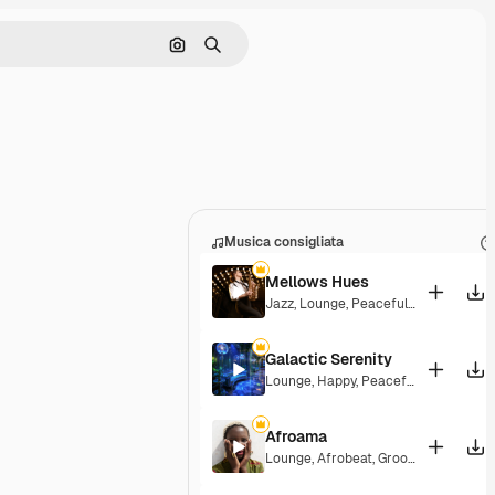
Cerca per immagine
Ricerca
Musica consigliata
Mellows Hues
Jazz
,
Lounge
,
Peaceful
,
Playful
Galactic Serenity
Lounge
,
Happy
,
Peaceful
Afroama
Lounge
,
Afrobeat
,
Groovy
,
Peaceful
,
S