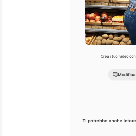
Crea i tuoi video con 
Modifica
Ti potrebbe anche inter
Premium
Premium