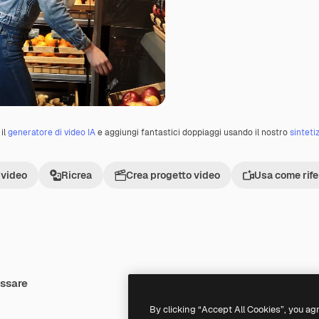
il
generatore di video IA
e aggiungi fantastici doppiaggi usando il nostro
sinteti
 video
Ricrea
Crea progetto video
Usa come rif
essare
Premium
Premium
By clicking “Accept All Cookies”, you ag