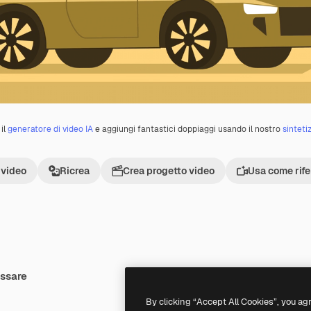
il
generatore di video IA
e aggiungi fantastici doppiaggi usando il nostro
sinteti
 video
Ricrea
Crea progetto video
Usa come rif
essare
Premium
Premium
By clicking “Accept All Cookies”, you ag