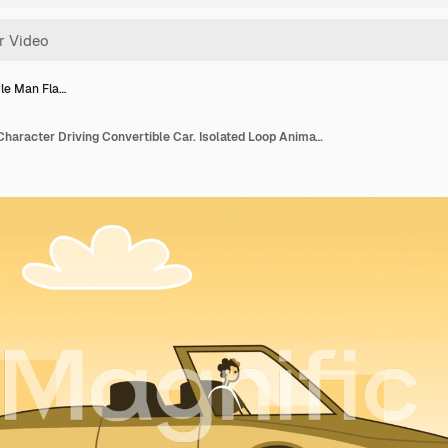
yle Man Fla…
Yellow Style Man Flat Character Driving Convertible Car. Isolated Loop Animation with Alpha Channel