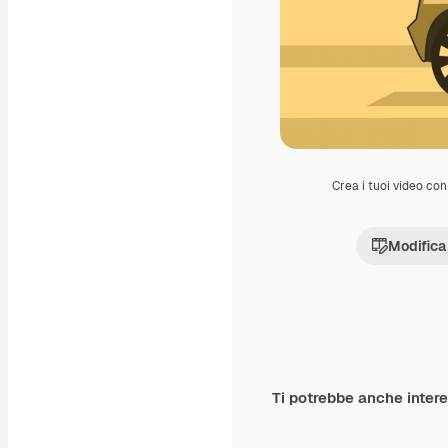
Crea i tuoi video con 
Modifica
Ti potrebbe anche inter
Premium
Premium