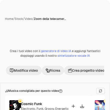
Home
/
Stock
/
Video
/
Zoom della telecamer…
Crea i tuoi video con il
generatore di video IA
e aggiungi fantastici
Premium
doppiaggi usando il nostro
sintetizzatore vocale IA
Modifica video
Ricrea
Crea progetto video
Musica consigliata per questo video
Cosmic Funk
F
Electronic
,
Funk
,
Groovy
,
Energetic
P