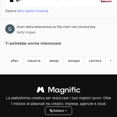
Esplora
altre opzioni musicali
Zoom della telecamera su flip chart con chroma key
Getty Images
Ti potrebbe anche interessare
Premium
Premium
Premium
Premium
affari
industria
design
sviluppo
cantiere
istr
La piattaforma creativa per realizzare i tuoi migliori lavori. Oltre
1 milione di abbonati tra creativi, imprese, agenzie e studi.
Italiano