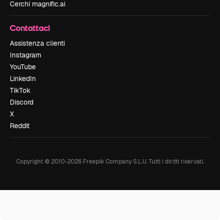
Cerchi magnific.ai
Contattaci
Assistenza clienti
Instagram
YouTube
LinkedIn
TikTok
Discord
X
Reddit
Copyright © 2010-
2026
Freepik Company S.L.U.
Tutti i diritti riservati
.