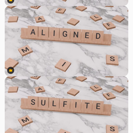
Premium
Premium
Premium
Premium