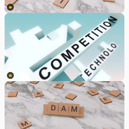
Premium
Premium
Premium
Premium