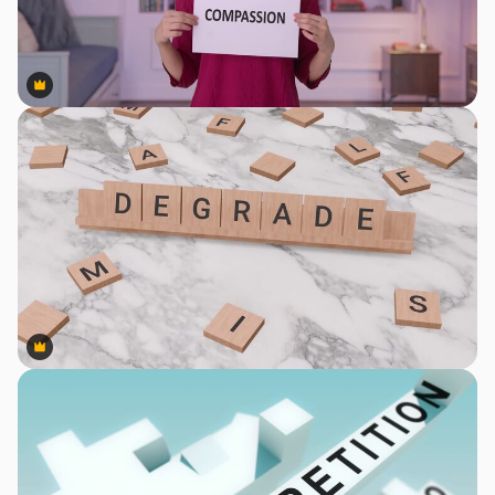
Premium
Premium
Premium
Premium