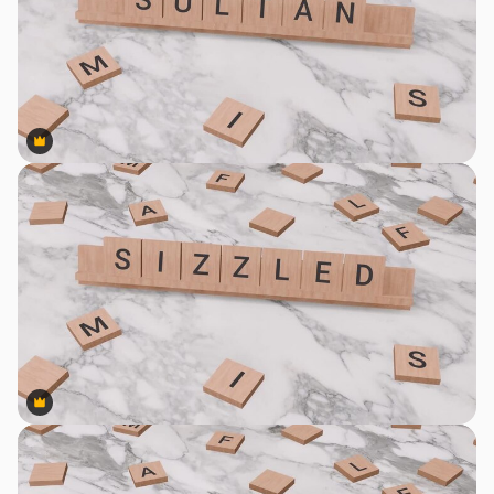
Premium
Premium
Premium
Premium