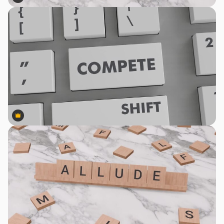
Premium
Premium
Premium
Premium