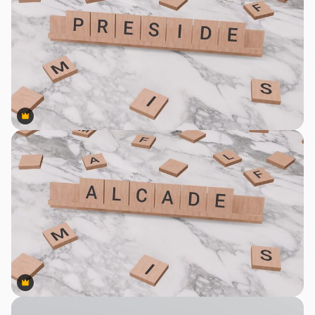
Premium
Premium
Premium
Premium