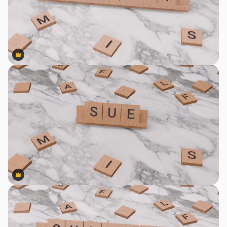
Premium
Premium
Premium
Premium