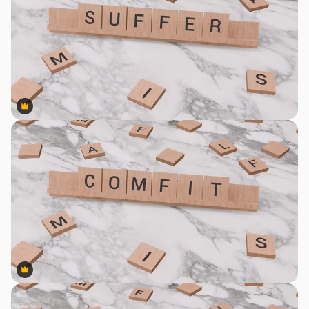
Premium
Premium
Premium
Premium