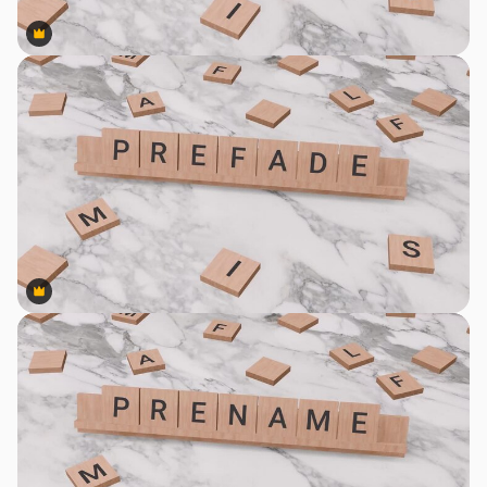
Premium
Premium
Premium
Premium