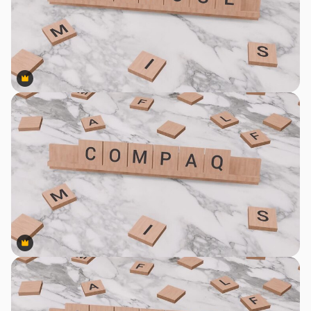
Premium
Premium
Premium
Premium