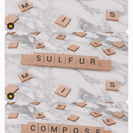
Premium
Premium
Premium
Premium