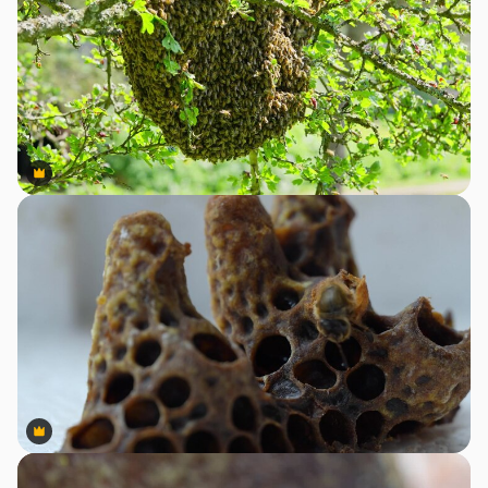
Premium
Premium
Premium
Premium