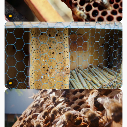
Premium
Premium
Premium
Premium