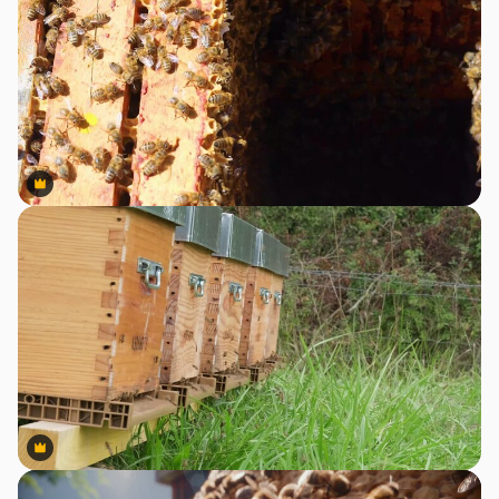
Premium
Premium
Premium
Premium