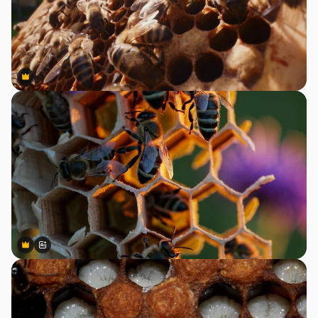
Premium
Premium
Premium
Premium
Generato dall'IA