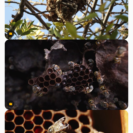
Premium
Premium
Premium
Premium