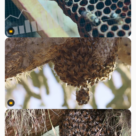
Premium
Premium
Premium
Premium