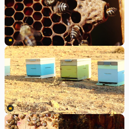
Premium
Premium
Premium
Premium