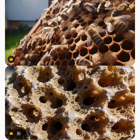
Premium
Premium
Premium
Premium
Generato dall'IA