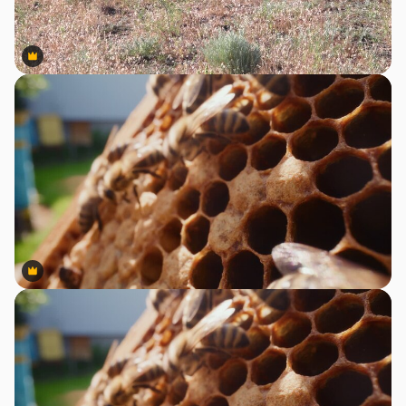
Premium
Premium
Premium
Premium