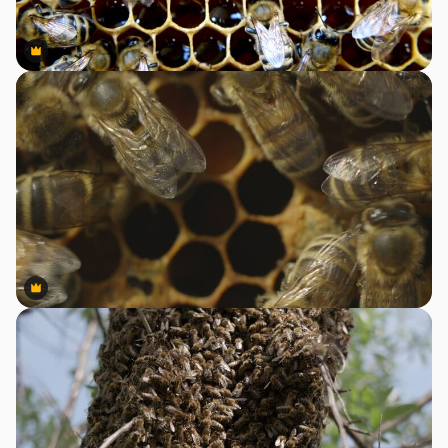
Premium
Premium
Premium
Premium