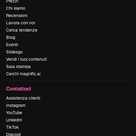
Prezzi
Chi siamo
Recensioni
Lavora con noi
Cerca tendenze
Blog
Eventi
Slidesgo
Vendi i tuoi contenuti
Sala stampa
Cerchi magnific.ai
Contattaci
Assistenza clienti
Instagram
YouTube
LinkedIn
TikTok
Discord