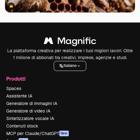
Premium
Premium
La piattaforma creativa per realizzare i tuoi migliori lavori. Oltre
1 milione di abbonati tra creativi, imprese, agenzie e studi.
Italiano
Prodotti
Spaces
Assistente IA
Generatore di immagini IA
Generatore di video IA
Sintetizzatore vocale IA
Contenuti stock
MCP per Claude/ChatGPT
New