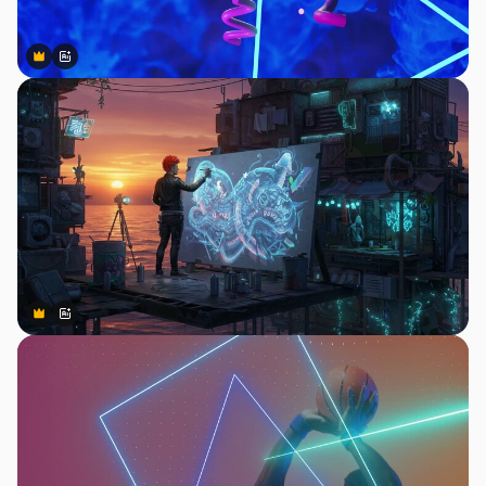
Premium
Premium
Generato dall'IA
Premium
Premium
Generato dall'IA