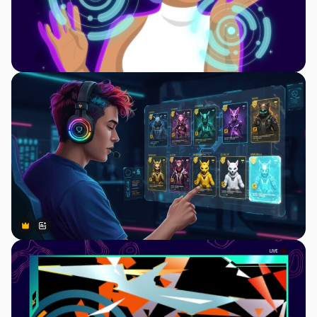
Premium
Premium
Generato dall'IA