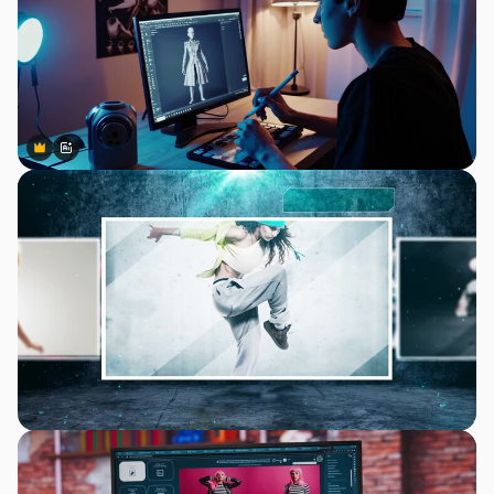
Premium
Premium
Generato dall'IA