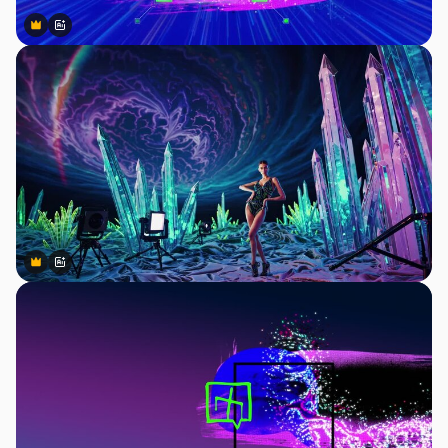
Premium
Premium
Generato dall'IA
Premium
Premium
Generato dall'IA