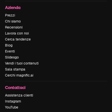
Azienda
Prezzi
Chi siamo
Recensioni
Lavora con noi
Cerca tendenze
Blog
Eventi
Slidesgo
Vendi i tuoi contenuti
Sala stampa
Cerchi magnific.ai
Contattaci
Assistenza clienti
Instagram
YouTube