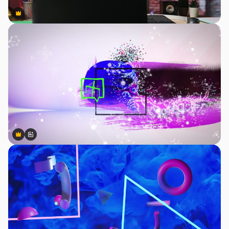
Premium
Premium
Premium
Premium
Generato dall'IA