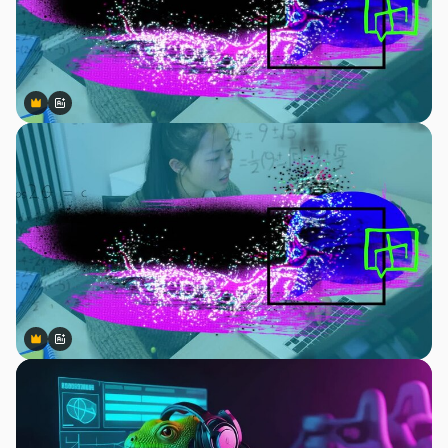
Premium
Premium
Generato dall'IA
Premium
Premium
Generato dall'IA