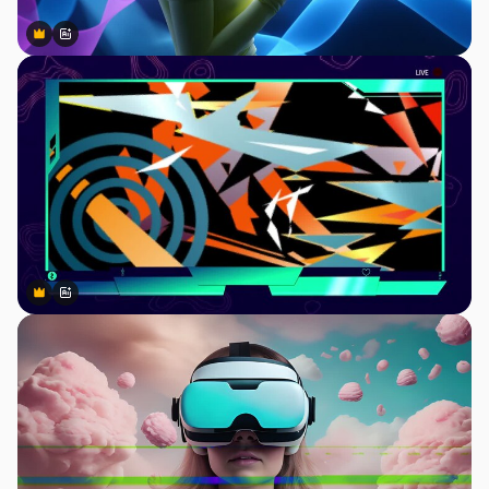
Premium
Premium
Generato dall'IA
Premium
Premium
Generato dall'IA