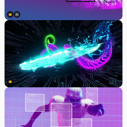
Premium
Premium
Generato dall'IA
Premium
Premium