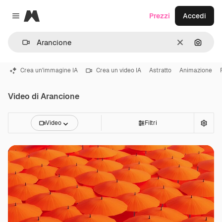
Magnific
Prezzi
Accedi
Close menu
Cancella
Cerca 
Crea un'immagine IA
Crea un video IA
Astratto
Animazione
Video di Arancione
Video
Filtri