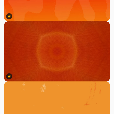
Premium
Premium
Premium
Premium