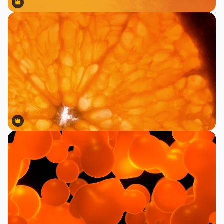
Premium
Premium
Premium
Premium