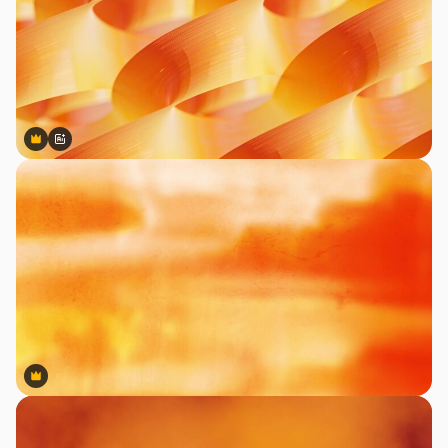
Premium
Premium
Generato dall'IA
Premium
Premium