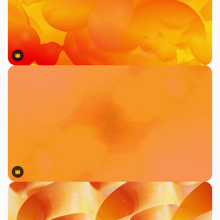
Premium
Premium
Premium
Premium