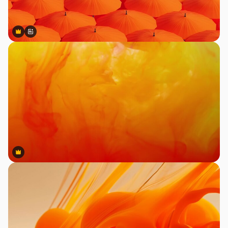
Premium
Premium
Generato dall'IA
Premium
Premium