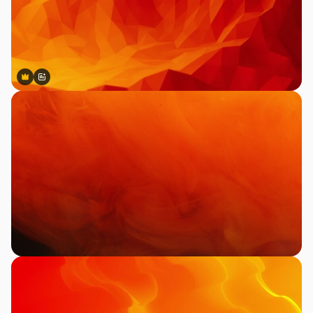
Premium
Premium
Generato dall'IA