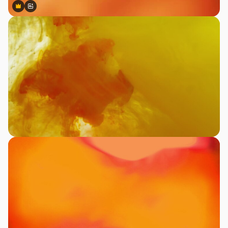
Premium
Premium
Generato dall'IA