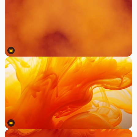
Premium
Premium
Premium
Premium