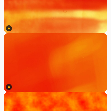
Premium
Premium
Premium
Premium