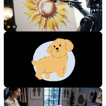
Premium
Premium
Generato dall'IA