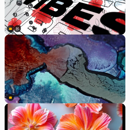
Premium
Premium
Generato dall'IA
Premium
Premium