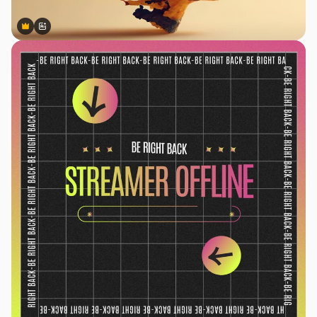
Premium
Premium
Generato dall'IA