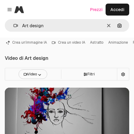
Magnific
Prezzi
Accedi
Close menu
Cancella
Cerca 
Crea un'immagine IA
Crea un video IA
Astratto
Animazione
Video di Art design
Video
Filtri