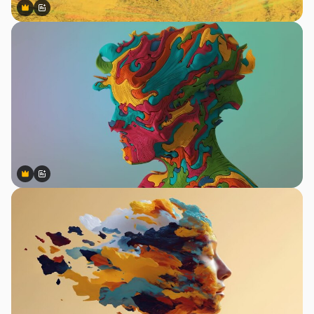
Premium
Premium
Generato dall'IA
Premium
Premium
Generato dall'IA