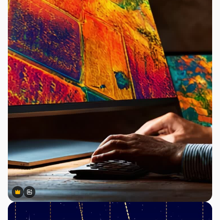
Premium
Premium
Generato dall'IA