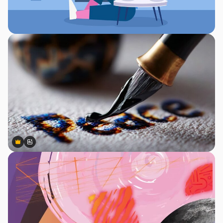
Premium
Premium
Generato dall'IA