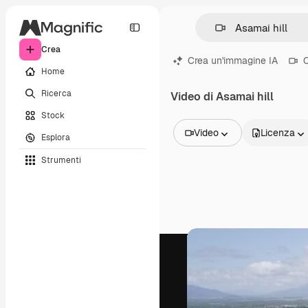
Crea
Crea un'immagine IA
C
Home
Ricerca
Video di Asamai hill
Stock
Video
Licenza
Esplora
Tutte le immagini
Strumenti
Vettori
Illustrazioni
Foto
PSD
Modelli
Mockup
Video
Clip video
Motion graphic
Modelli di video
Icone
Modelli 3D
Font