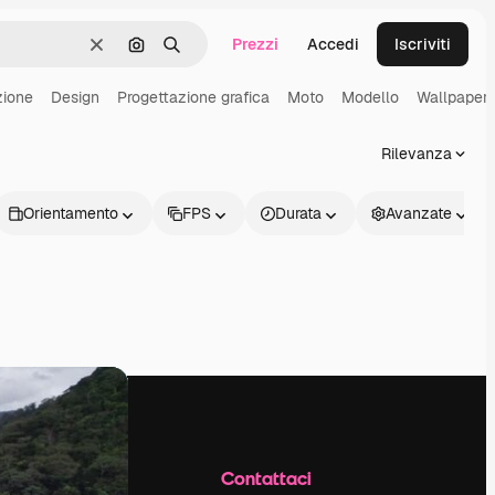
Prezzi
Accedi
Iscriviti
Cancella
Cerca per immagine
Ricerca
zione
Design
Progettazione grafica
Moto
Modello
Wallpaper
Rilevanza
Orientamento
FPS
Durata
Avanzate
Azienda
Contattaci