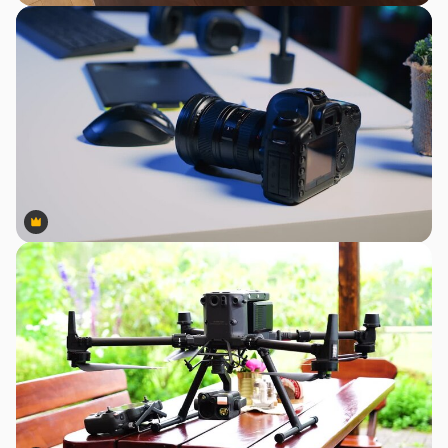
Premium
Premium