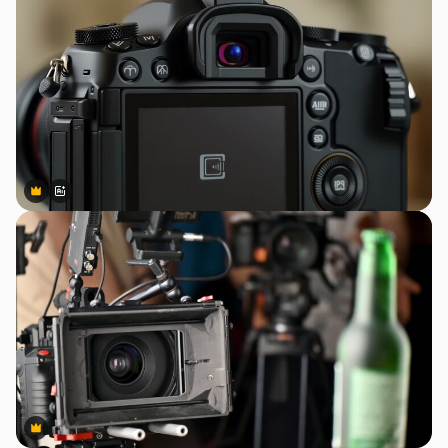
Premium
Premium
Generato dall'IA
Premium
Premium