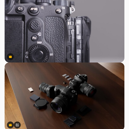
Premium
Premium
Premium
Premium
Generato dall'IA