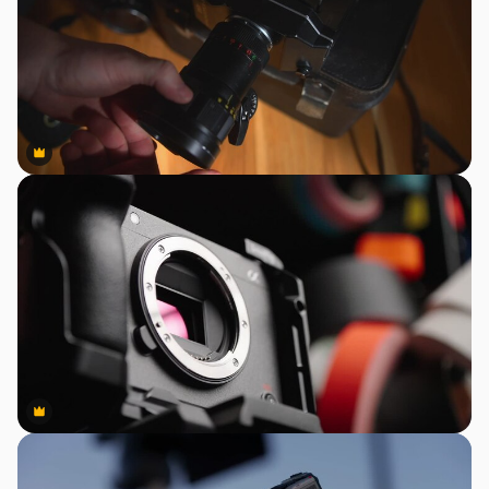
Premium
Premium
Premium
Premium