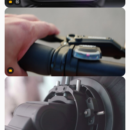
Premium
Premium
Generato dall'IA
Premium
Premium