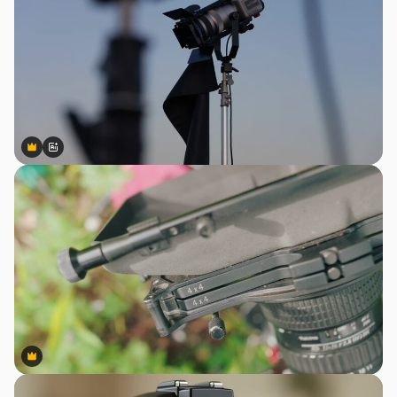
Premium
Premium
Generato dall'IA
Premium
Premium