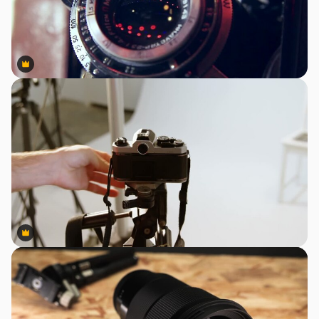
Premium
Premium
Premium
Premium