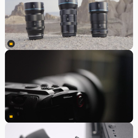
Premium
Premium
Premium
Premium