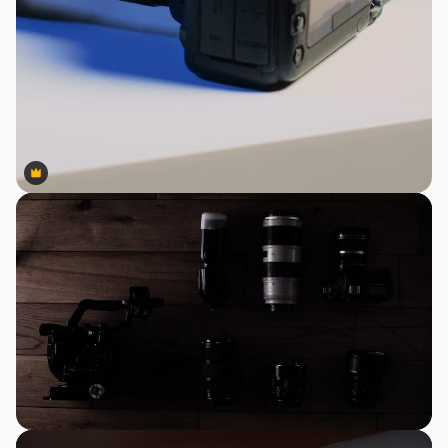
Premium
Premium