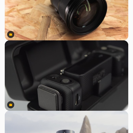
Premium
Premium
Premium
Premium