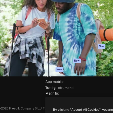
reativa per realizzare i tuoi
Spaces
Academy
Oltre 1 milione di abbonati tra
Assistente IA
Documentazione
e, agenzie e studi.
Generatore di
Assistenza
immagini IA
Termini e
Generatore di video
condizioni
IA
Politica sulla
Sintetizzatore
privacy
vocale IA
Originali
New
Contenuti stock
Politica dei cooki
MCP per
Centro di fiducia
New
Claude/ChatGPT
Affiliati
Agenti
New
Aziende
API
App mobile
Tutti gli strumenti
Magnific
-
2026
Freepik Company S.L.U.
Tutti i diritti riservati
.
By clicking “Accept All Cookies”, you ag