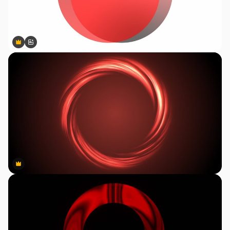
Premium
Premium
Generato dall'IA
Premium
Premium