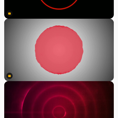
Premium
Premium
Premium
Premium