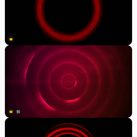
Premium
Premium
Premium
Premium
Generato dall'IA