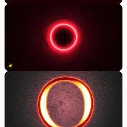
Premium
Premium
Premium
Premium