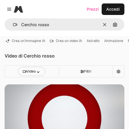
Magnific
Prezzi
Accedi
Close menu
Cancella
Cerca 
Crea un'immagine IA
Crea un video IA
Astratto
Animazione
Video di Cerchio rosso
Video
Filtri