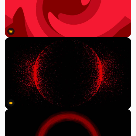
Premium
Premium
Premium
Premium