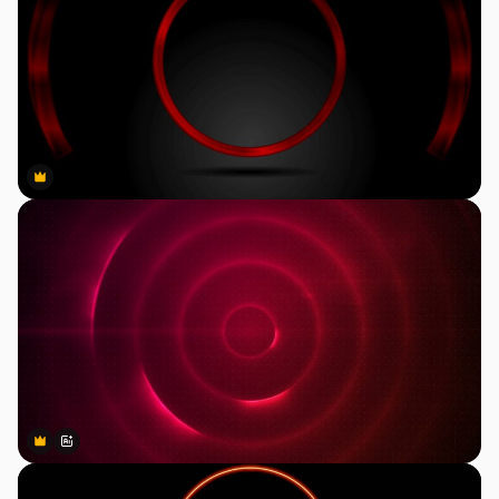
Premium
Premium
Premium
Premium
Generato dall'IA