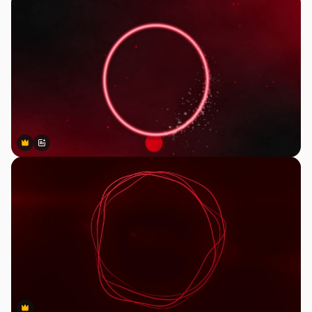
Premium
Premium
Generato dall'IA