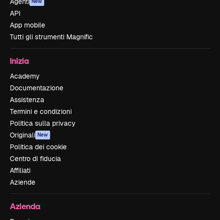
Agenti
New
API
App mobile
Tutti gli strumenti Magnific
Inizia
Academy
Documentazione
Assistenza
Termini e condizioni
Politica sulla privacy
Originali
New
Politica dei cookie
Centro di fiducia
Affiliati
Aziende
Azienda