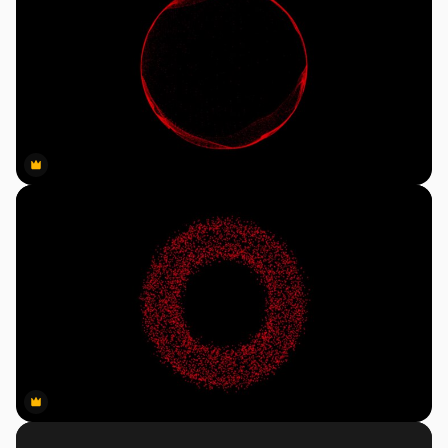
Premium
Premium
Premium
Premium