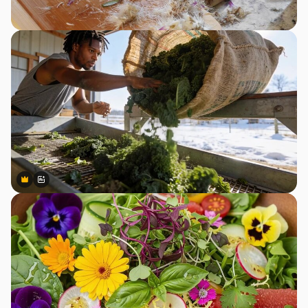
Premium
Premium
Generato dall'IA