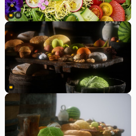
Premium
Premium
Generato dall'IA
Premium
Premium