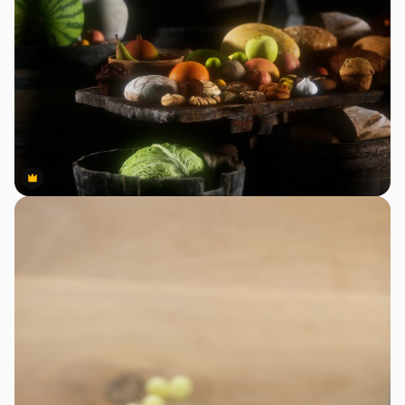
Premium
Premium