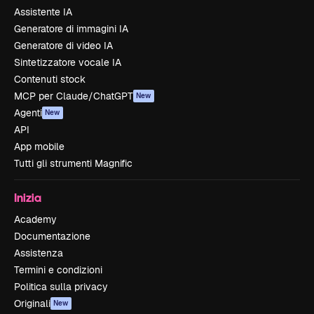
Assistente IA
Generatore di immagini IA
Generatore di video IA
Sintetizzatore vocale IA
Contenuti stock
MCP per Claude/ChatGPT
New
Agenti
New
API
App mobile
Tutti gli strumenti Magnific
Inizia
Academy
Documentazione
Assistenza
Termini e condizioni
Politica sulla privacy
Originali
New