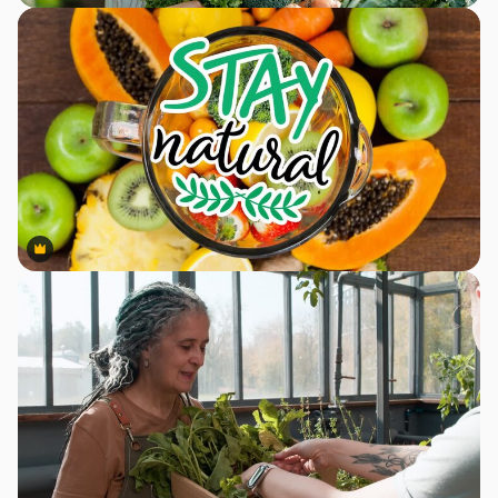
Premium
Premium