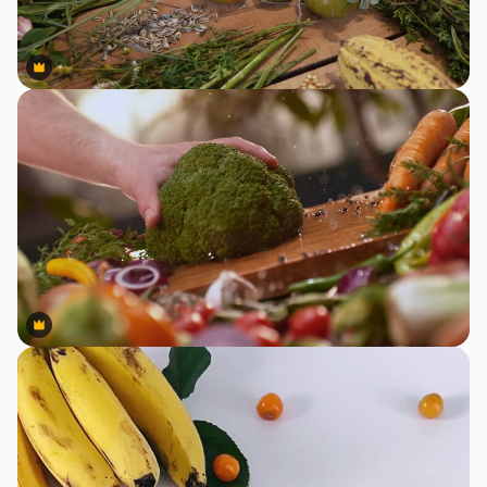
Premium
Premium
Premium
Premium