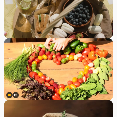
Premium
Premium
Generato dall'IA