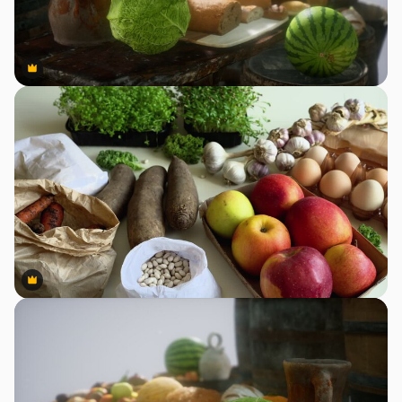
Premium
Premium
Premium
Premium