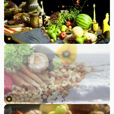
Premium
Premium
Premium
Premium