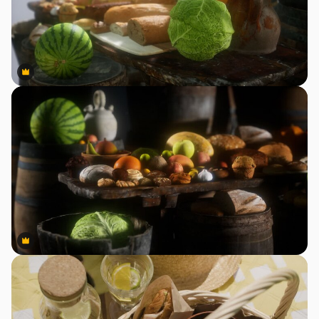
Premium
Premium
Premium
Premium