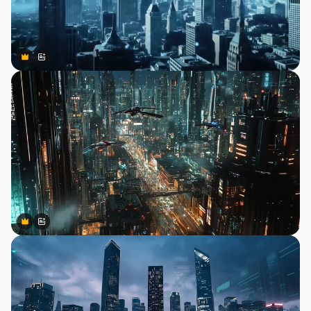
Premium
Premium
Generato dall'IA
Premium
Premium
Generato dall'IA