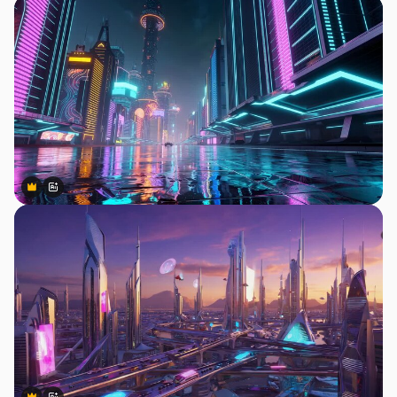
Premium
Premium
Generato dall'IA