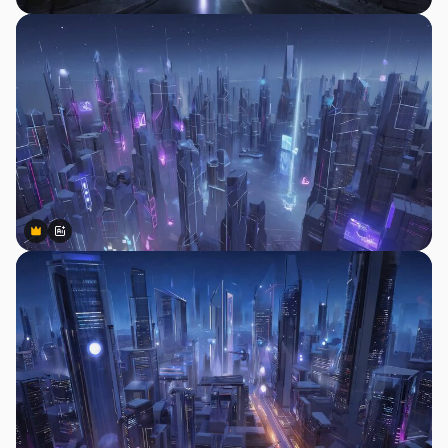
Premium
Premium
Generato dall'IA
Premium
Premium
Generato dall'IA