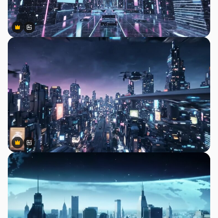
Premium
Premium
Generato dall'IA
Premium
Premium
Generato dall'IA