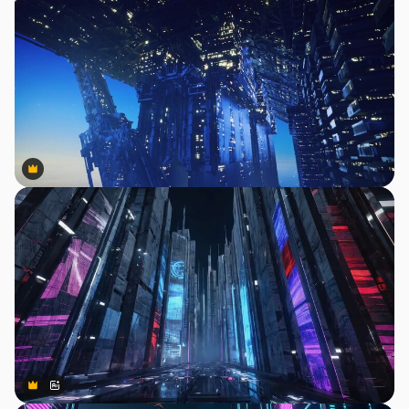
Premium
Premium
Premium
Premium
Generato dall'IA