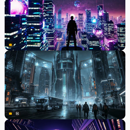
Premium
Premium
Premium
Premium
Generato dall'IA