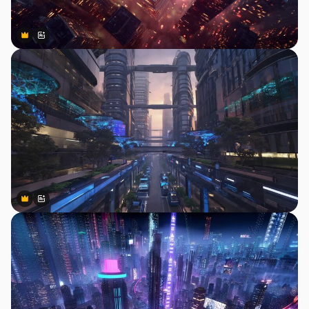
Premium
Premium
Generato dall'IA
Premium
Premium
Generato dall'IA