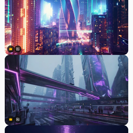
Premium
Premium
Generato dall'IA
Premium
Premium
Generato dall'IA