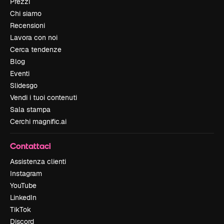
Prezzi
Chi siamo
Recensioni
Lavora con noi
Cerca tendenze
Blog
Eventi
Slidesgo
Vendi i tuoi contenuti
Sala stampa
Cerchi magnific.ai
Contattaci
Assistenza clienti
Instagram
YouTube
LinkedIn
TikTok
Discord