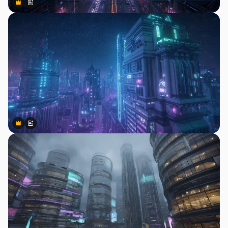
Premium
Premium
Generato dall'IA
Premium
Premium
Generato dall'IA