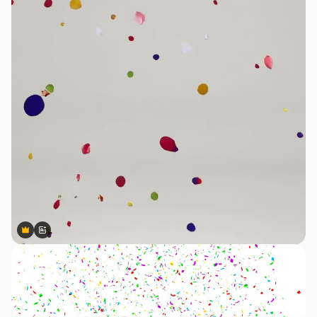
Premium
Premium
Generato dall'IA