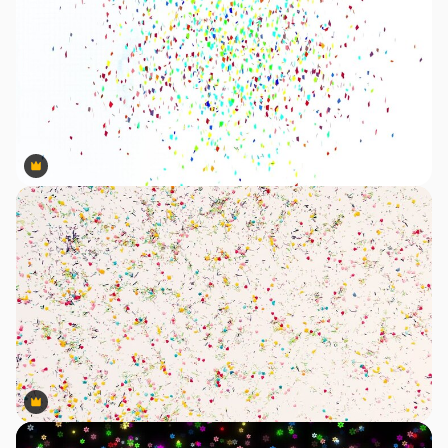
Premium
Premium
Premium
Premium