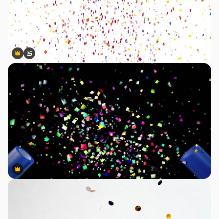
Premium
Premium
Generato dall'IA
Premium
Premium