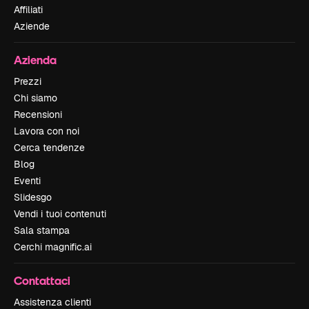
Affiliati
Aziende
Azienda
Prezzi
Chi siamo
Recensioni
Lavora con noi
Cerca tendenze
Blog
Eventi
Slidesgo
Vendi i tuoi contenuti
Sala stampa
Cerchi magnific.ai
Contattaci
Assistenza clienti