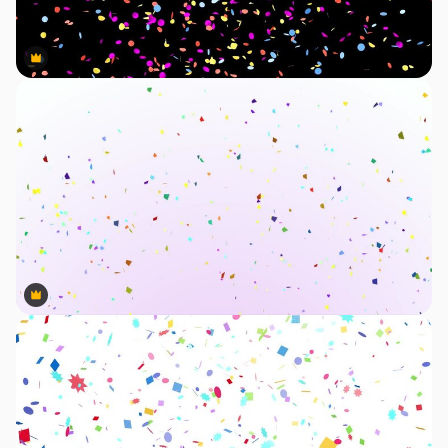
Premium
Premium
Premium
Premium