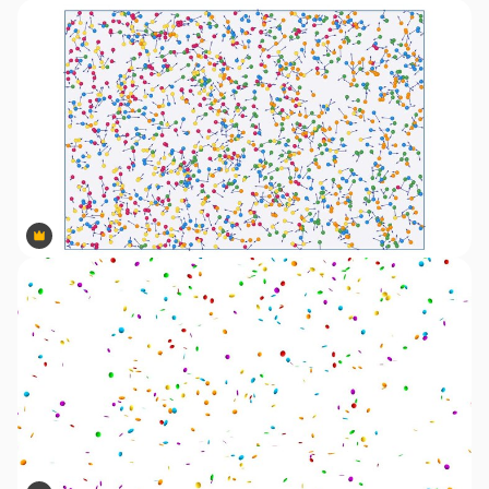
Premium
Premium