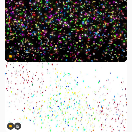
Premium
Premium
Premium
Premium
Generato dall'IA