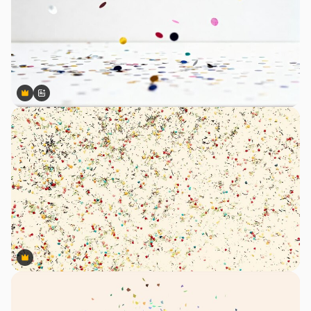
Premium
Premium
Generato dall'IA
Premium
Premium