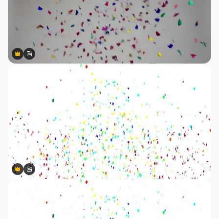
Premium
Premium
Generato dall'IA
Premium
Premium
Generato dall'IA