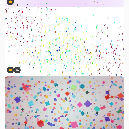
Premium
Premium
Premium
Premium
Generato dall'IA