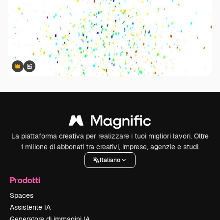
Premium
Premium
Generato dall'IA
La piattaforma creativa per realizzare i tuoi migliori lavori. Oltre
1 milione di abbonati tra creativi, imprese, agenzie e studi.
Italiano
Prodotti
Spaces
Assistente IA
Generatore di immagini IA