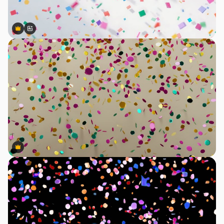
Premium
Premium
Generato dall'IA
Premium
Premium