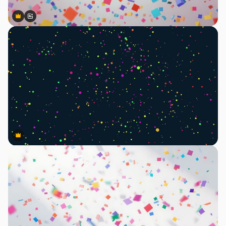
Premium
Premium
Generato dall'IA
Premium
Premium