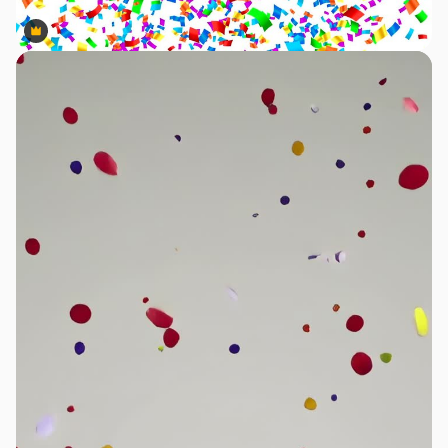
Premium
Premium