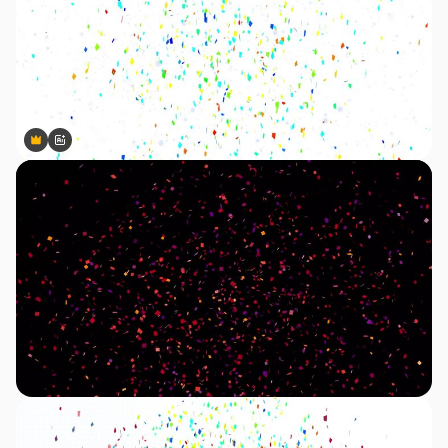
Premium
Premium
Generato dall'IA