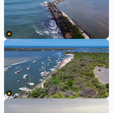
Premium
Premium
Premium
Premium