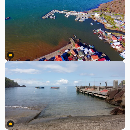
Premium
Premium
Premium
Premium