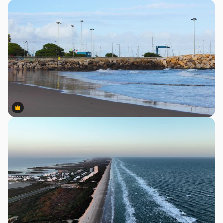
Premium
Premium