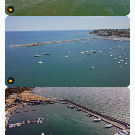
Premium
Premium
Premium
Premium