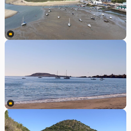
Premium
Premium
Premium
Premium