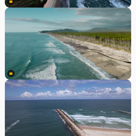
Premium
Premium
Premium
Premium