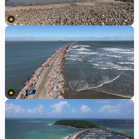
Premium
Premium
Premium
Premium