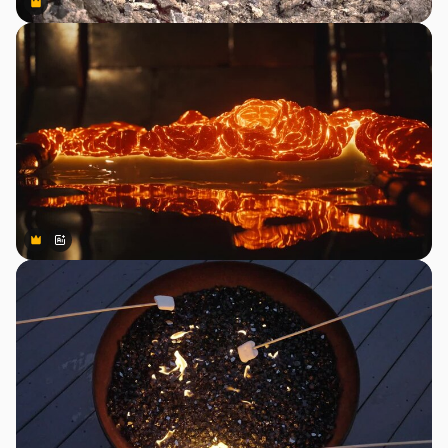
Premium
Premium
Premium
Premium
Generato dall'IA