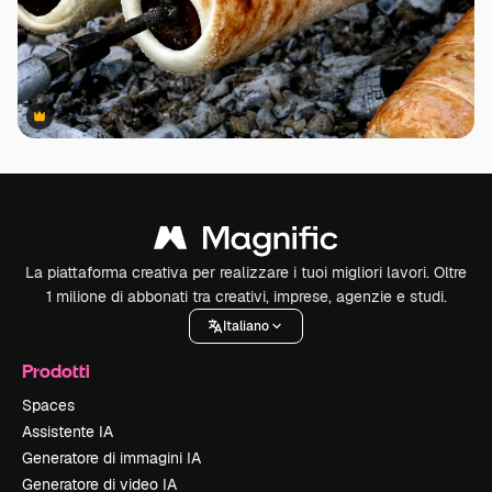
Premium
Premium
La piattaforma creativa per realizzare i tuoi migliori lavori. Oltre
1 milione di abbonati tra creativi, imprese, agenzie e studi.
Italiano
Prodotti
Spaces
Assistente IA
Generatore di immagini IA
Generatore di video IA