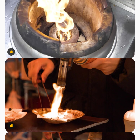
Premium
Premium
Premium
Premium