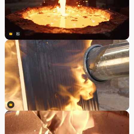
Premium
Premium
Generato dall'IA
Premium
Premium