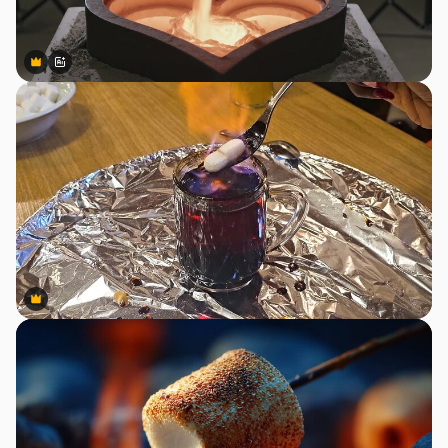
Premium
Premium
Generato dall'IA
Premium
Premium