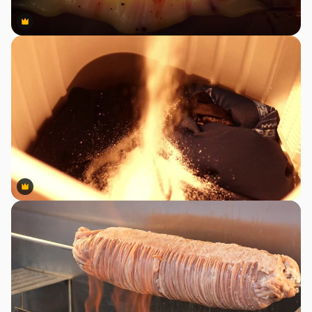
Premium
Premium
Premium
Premium