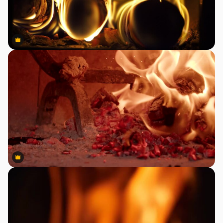
Premium
Premium
Premium
Premium