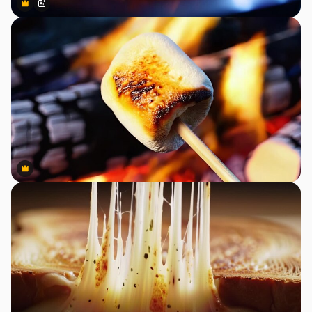
Premium
Premium
Generato dall'IA
Premium
Premium