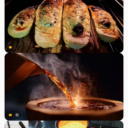
Premium
Premium
Premium
Premium
Generato dall'IA