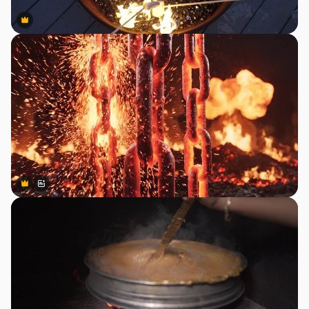
Premium
Premium
Premium
Premium
Generato dall'IA