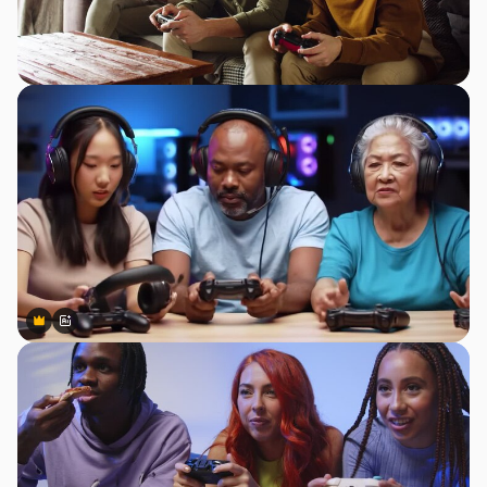
Premium
Premium
Generato dall'IA