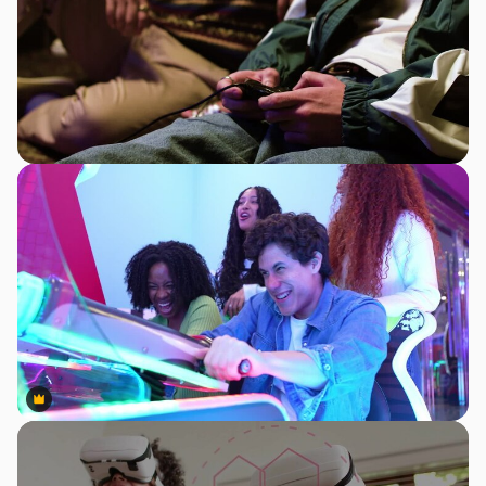
Premium
Premium