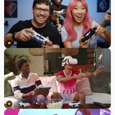
Premium
Premium
Generato dall'IA
Premium
Premium