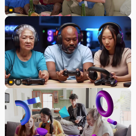
Premium
Premium
Premium
Premium
Generato dall'IA