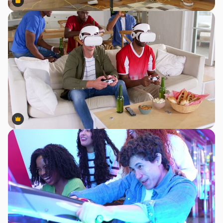
Premium
Premium
Premium
Premium