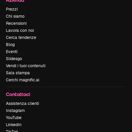
Prezzi
Chi siamo
Recensioni
Lavora con noi
Cerca tendenze
Blog
Eventi
Slidesgo
Vendi i tuoi contenuti
Sala stampa
Cerchi magnific.ai
Contattaci
Assistenza clienti
Instagram
YouTube
LinkedIn
TikTok