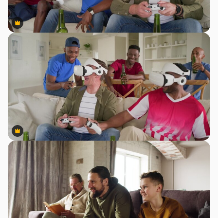
Premium
Premium
Premium
Premium