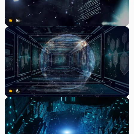
Premium
Premium
Generato dall'IA
Premium
Premium
Generato dall'IA