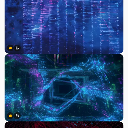
Premium
Premium
Generato dall'IA
Premium
Premium
Generato dall'IA