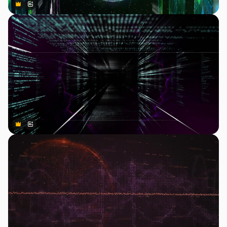
Premium
Premium
Generato dall'IA
Premium
Premium
Generato dall'IA