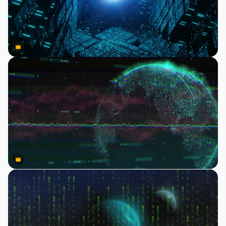
Premium
Premium
Premium
Premium