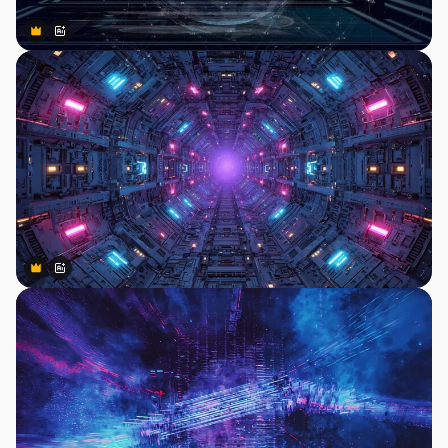
Premium
Premium
Generato dall'IA
Premium
Premium
Generato dall'IA