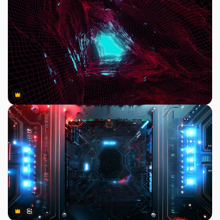
Premium
Premium
Premium
Premium
Generato dall'IA