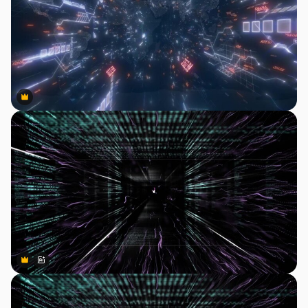
Premium
Premium
Premium
Premium
Generato dall'IA