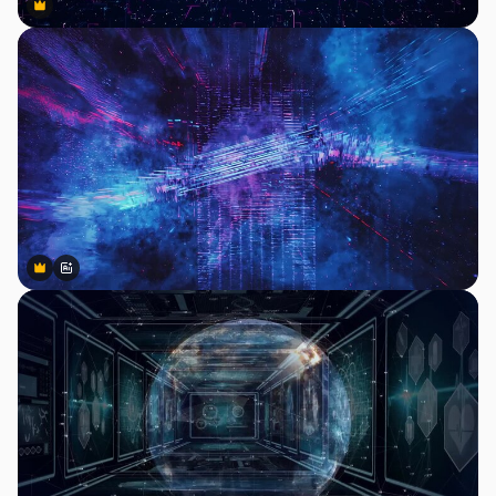
Premium
Premium
Premium
Premium
Generato dall'IA