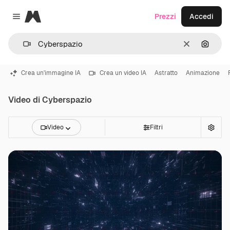
Magnific
Prezzi
Accedi
Close menu
Cancella
Cerca 
Crea un'immagine IA
Crea un video IA
Astratto
Animazione
Video di Cyberspazio
Video
Filtri