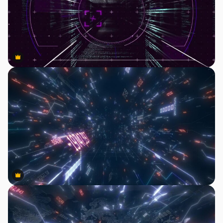
Premium
Premium
Premium
Premium