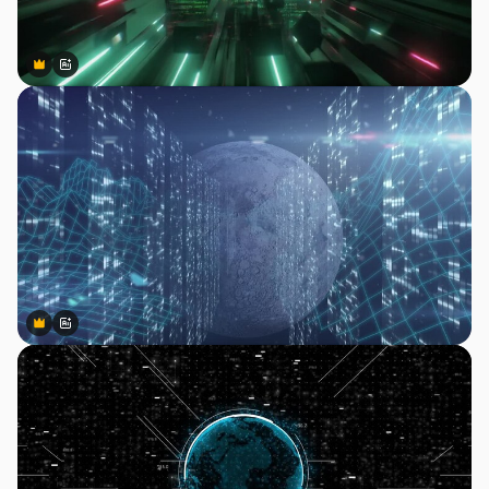
Premium
Premium
Generato dall'IA
Premium
Premium
Generato dall'IA