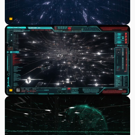
Premium
Premium
Premium
Premium
Generato dall'IA